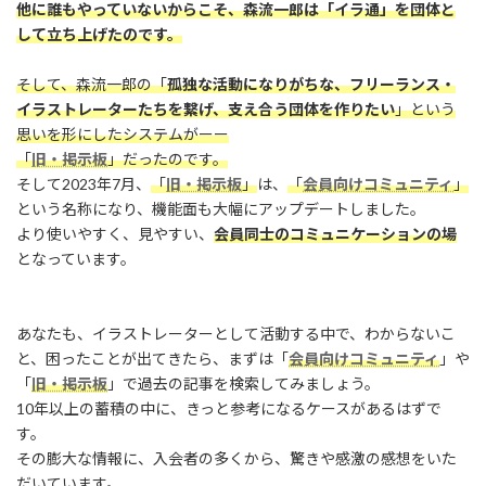
他に誰もやっていないからこそ、森流一郎は「イラ通」を団体と
して立ち上げたのです。
そして、森流一郎の「
孤独な活動になりがちな、フリーランス・
イラストレーターたちを繋げ、支え合う団体を作りたい
」という
思いを形にしたシステムがーー
「
旧・掲示板
」だったのです。
そして2023年7月、
「
旧・掲示板
」
は、
「
会員向けコミュニティ
」
という名称になり、機能面も大幅にアップデートしました。
より使いやすく、見やすい、
会員同士のコミュニケーションの場
となっています。
あなたも、イラストレーターとして活動する中で、わからないこ
と、困ったことが出てきたら、まずは「
会員向けコミュニティ
」や
「
旧・掲示板
」で過去の記事を検索してみましょう。
10年以上の蓄積の中に、きっと参考になるケースがあるはずで
す。
その膨大な情報に、入会者の多くから、驚きや感激の感想をいた
だいています。