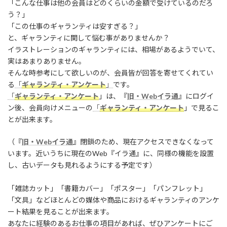
「こんな仕事は他の会員はどのくらいの金額で受けているのだろ
う？」
「この仕事のギャランティは安すぎる？」
と、ギャランティに関して悩む事がありませんか？
イラストレーションのギャランティには、相場があるようでいて、
実はあまりありません。
そんな時参考にして欲しいのが、会員皆が回答を寄せてくれてい
る
「
ギャランティ・アンケート
」
です。
「
ギャランティ・アンケート
」は、『
旧・Webイラ通
』にログイ
ン後、会員向けメニューの
「
ギャランティ・アンケート
」で見るこ
とが出来ます。
（『
旧・Webイラ通
』閉鎖のため、現在アクセスできなくなって
います。近いうちに現在のWeb『イラ通』に、同様の機能を設置
し、古いデータも見れるようにする予定です）
「雑誌カット」「書籍カバー」「ポスター」「パンフレット」
「文具」などほとんどの媒体や商品におけるギャランティのアンケ
ート結果を見ることが出来ます。
あなたに経験のあるお仕事の項目があれば、ぜひアンケートにご