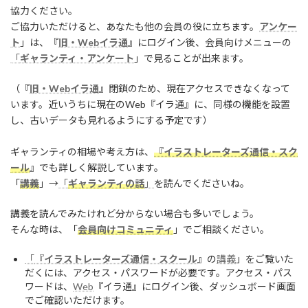
協力ください。
ご協力いただけると、あなたも他の会員の役に立ちます。
アンケー
ト
」は、『
旧・Webイラ通
』にログイン後、会員向けメニューの
「
ギャランティ・アンケート
」で見ることが出来ます。
（『
旧・Webイラ通
』閉鎖のため、現在アクセスできなくなって
います。近いうちに現在のWeb『イラ通』に、同様の機能を設置
し、古いデータも見れるようにする予定です）
ギャランティの相場や考え方は、
『イラストレーターズ通信・スク
ール
』でも詳しく解説しています。
「
講義
」→
「
ギャランティの話
」
を読んでくださいね。
講義を読んでみたけれど分からない場合も多いでしょう。
そんな時は、「
会員向けコミュニティ
」でご相談ください。
「
『イラストレーターズ通信・スクール
』の
講義
」をご覧いた
だくには、アクセス・パスワードが必要です。アクセス・パス
ワードは、
Web
『イラ通』にログイン後、ダッシュボード画面
でご確認いただけます。