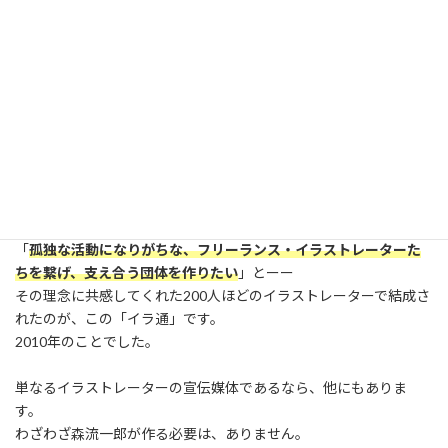
「
会員向けコミュニティ
」と「
旧・掲示板
」で調
べよう & 会員仲間に相談してみよう！
イラストレーターは、基本、一人で活動します。
上司も、先輩もいません。
困ったことが起こっても、一人で悩んで、解決策が見つからないま
まに月日が過ぎていくだけになってしまうことがあります。
そこで、森流一郎が仲間たちに声をかけたのです。
「
孤独な活動になりがちな、フリーランス・イラストレーターた
ちを繋げ、支え合う団体を作りたい
」とーー
その理念に共感してくれた200人ほどのイラストレーターで結成さ
れたのが、この「イラ通」です。
2010年のことでした。
単なるイラストレーターの宣伝媒体であるなら、他にもありま
す。
わざわざ森流一郎が作る必要は、ありません。